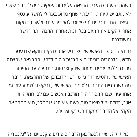
כשהתבקשתי להעביר הרצאה על יזמות עסקית, היה לי ברור שאני
לא מתביישת יותר. וחייבת לשתף מדוע בער לי להשקיע כסף
בעיצוב החנות
כשיכולתי פשוט להשכיר אותה ולשכור במקום
אחר, להקים את המיזם בכל חנות אחרת, הרבה יותר חדשה
ומשודרגת.
זה היה הסיפור האישי שלי שהניע אותי להקים דווקא שם עסק
חדש, "גלנטריה רונית" היא תבנית נוף מולדתי, וההרצאה שהייתה
מכוונת ללמד יזמים מיתוג שיווק ופרסום, התחילה עם הסיפור
האישי שלי. והסיפור זה גלש והפך לדובדבן של ההרצאה. הרבה
מהמשתתפים התחברו לסיפור האישי שלי, וביקשו לשמוע עוד על
אותו עידן שבו המסחר היה מורכב מאנשים עם לב וחמלה, וזו
אגב, גדולתו של סיפור טוב, כשהוא אותנטי ומהלב, הוא מחבר את
הקהל אל הדובר ממקום הכי נקי ואמיתי.
יכולתי להמשיך ולספר כאן הרבה סיפורים פיקנטיים על "גלנטריה