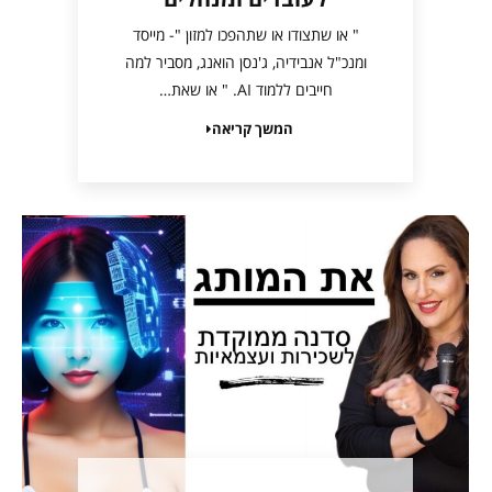
" או שתצודו או שתהפכו למזון "- מייסד
ומנכ"ל אנבידיה, ג'נסן הואנג, מסביר למה
חייבים ללמוד AI. " או שאת…
המשך קריאה