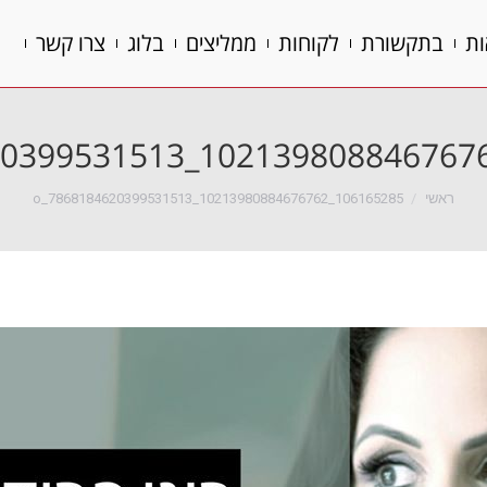
ות
בתקשורת
לקוחות
ממליצים
בלוג
צרו קשר
ות
בתקשורת
לקוחות
ממליצים
בלוג
צרו קשר
הנך נמצא כאן:
ראשי
106165285_10213980884676762_7868184620399531513_o