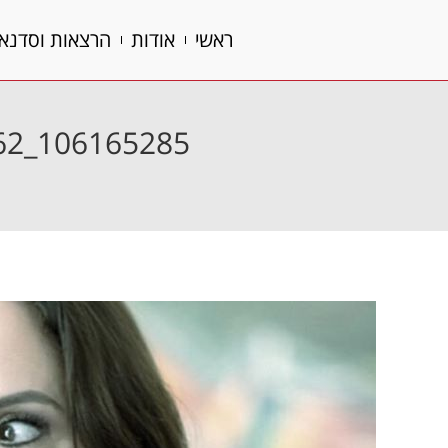
ראשי
אודות
הרצאות וסדנא
ראשי
אודות
הרצאות וסדנא
106165285_10213980884676762_7868184620399531513_O