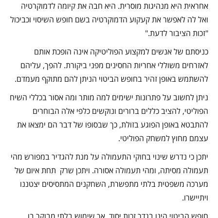
אחראית היא מנהיגות מוסרית. היא חבה את קיומה לדמוקרטיה
ואל לה לאפשר את קעקוע הדמוקרטיה בשם חופש השיסוי וכביכול
"זכות הציבור לדעת."
כניסתם של אנשים למקצוע הפוליטיקה אינה הופכת אותם
לאזרחים משוללי אחריות החסינים מפני ביקורת. להפך, עליהם
להשתמש באופן זהיר בחופש הביטוי הניתן להם מתוקף מעמדם.
ניתן לחשוב על פתרונות ישימים למה מותר ומה אסור בכללי השיח
הפוליטי, להציב כללים ברורים ונוקשים כלפי אלה הבוחרים
להתבטא באופן הפוגע בזולת, כך שבסופו של דבר הם ימצאו את
עצמם מחוץ למשחק הפוליטי.
יתכן כי נדרש שינוי בחוקי התעמולה על מנת להגדיר במפורש מהי
תעמולה מסיתה, ומהי תעמולה אסורה. ויתכן שרק תחת איום של
מערכה משפטית בלתי מתפשרת, השחקנים המתסיסים יצטננו
ויתיישרו.
חופש הביטוי הינו בגדר זכות יסוד, אך שימוש בלתי מבוקר בו