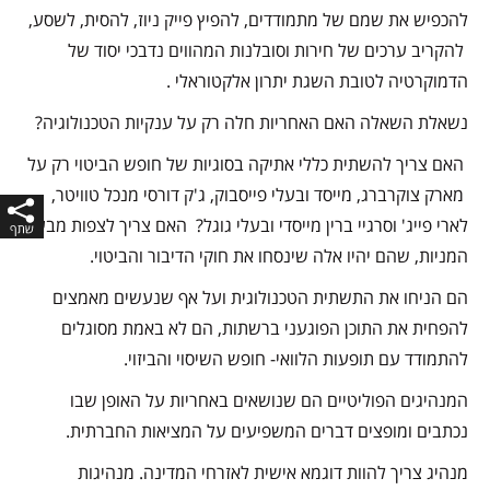
להכפיש את שמם של מתמודדים, להפיץ פייק ניוז, להסית, לשסע,
להקריב ערכים של חירות וסובלנות המהווים נדבכי יסוד של
הדמוקרטיה לטובת השגת יתרון אלקטוראלי .
נשאלת השאלה האם האחריות חלה רק על ענקיות הטכנולוגיה?
האם צריך להשתית כללי אתיקה בסוגיות של חופש הביטוי רק על
מארק צוקרברג, מייסד ובעלי פייסבוק, ג'ק דורסי מנכל טוויטר,
לארי פייג' וסרגיי ברין מייסדי ובעלי גוגל? האם צריך לצפות מבעלי
המניות, שהם יהיו אלה שינסחו את חוקי הדיבור והביטוי.
הם הניחו את התשתית הטכנולוגית ועל אף שנעשים מאמצים
להפחית את התוכן הפוגעני ברשתות, הם לא באמת מסוגלים
להתמודד עם תופעות הלוואי- חופש השיסוי והביזוי.
המנהיגים הפוליטיים הם שנושאים באחריות על האופן שבו
נכתבים ומופצים דברים המשפיעים על המציאות החברתית.
מנהיג צריך להוות דוגמא אישית לאזרחי המדינה. מנהיגות