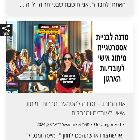
האחרון להבריז". אני חושבת שבני דור ה- Y וה-…
את המותג – סדנה להטמעת תרבות "מיתוג
אישי" לעובדים ומנהלים
Uncategorized
מאת
esmarket
פברואר 28, 2024
" או שתצודו או שתהפכו למזון "- מייסד ומנכ"ל